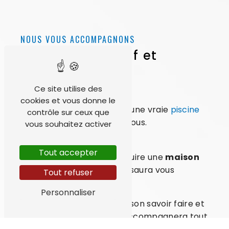
NOUS VOUS ACCOMPAGNONS
Maçonnerie neuf et
piscines
Ce site utilise des
Maçonnerie piscine
cookies et vous donne le
Vous souhaitez construire une vraie
piscine
contrôle sur ceux que
dessinée et conçue avec vous.
vous souhaitez activer
Maçonnerie neuf
Tout accepter
Votre projet est de construire une
maison
neuve
avec un maçon qui saura vous
Tout refuser
conseiller.
Personnaliser
La SARL Cabrillat, forte de son savoir faire et
de son expérience, vous accompagnera tout